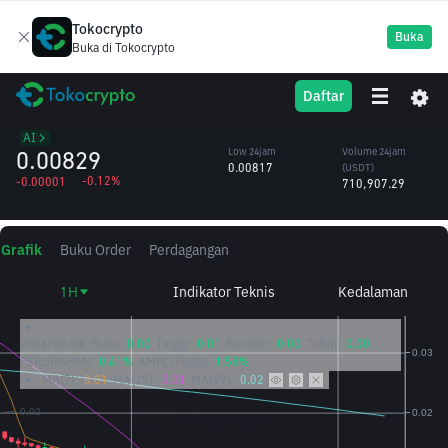
Tokocrypto
Buka
Buka di Tokocrypto
SAHARA
High 24jam
Volume 24jam
Daftar
Sahara AI
0.00850
(SAHARA)
/USDT
85.18M
AI
0.00829
Low 24jam
Volume 24jam
0.00817
(USDT)
-0.12%
-0.00001
710,907.29
Grafik
Buku Order
Perdagangan
1H
Indikator Teknis
Kedalaman
2026/08/08
Buka:
0.00
Tinggi:
0.01
Rendah:
0.00
Tutup:
0.00
PERUBAHAN:
0.61%
AMPLITUDO:
1.58%
MA(7):
0.01
MA(25):
0.01
MA(99):
0.02