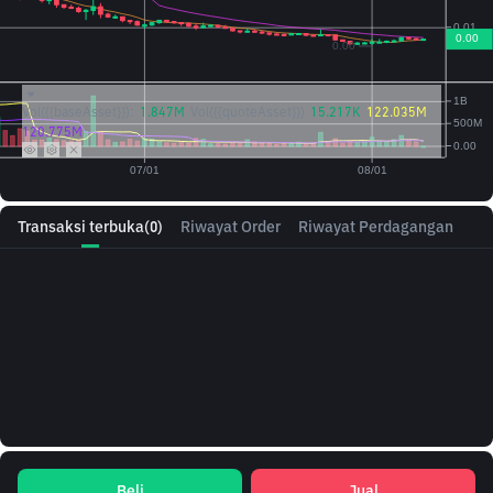
Vol({{baseAsset}}):
1.847M
Vol({{quoteAsset}})
15.217K
122.035M
120.775M
Transaksi terbuka
(0)
Riwayat Order
Riwayat Perdagangan
Beli
Jual