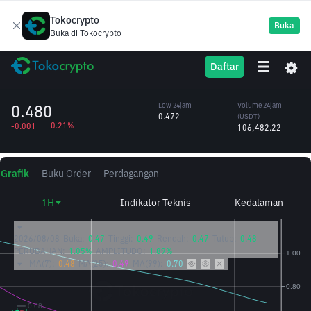
Tokocrypto
Buka
Buka di Tokocrypto
Santos FC Fan
SANTOS
High 24jam
Volume 24jam
Daftar
Token
0.482
(SANTOS)
/USDT
222,882.23
0.480
Low 24jam
Volume 24jam
0.472
(USDT)
-0.21%
-0.001
106,482.22
Grafik
Buku Order
Perdagangan
1H
Indikator Teknis
Kedalaman
2026/08/08
Buka:
0.47
Tinggi:
0.49
Rendah:
0.47
Tutup:
0.48
PERUBAHAN:
1.05%
AMPLITUDO:
1.89%
MA(7):
0.48
MA(25):
0.49
MA(99):
0.70