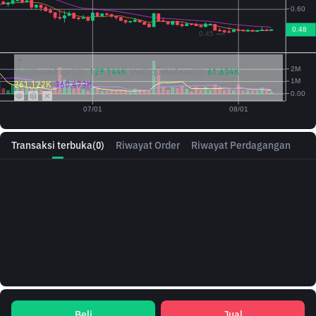
Vol({{baseAsset}}):
129.144K
Vol({{quoteAsset}})
61.634K
261.122K
360.473K
Transaksi terbuka
(0)
Riwayat Order
Riwayat Perdagangan
Beli
Jual