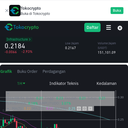
Tokocrypto
Buka
Buka di Tokocrypto
SFP
High 24jam
Volume 24jam
Daftar
SafePal
0.2265
(SFP)
/USDT
686,808.00
Infrastructure
0.2184
Low 24jam
Volume 24jam
0.2167
(USDT)
-2.93%
-0.0066
151,101.09
Grafik
Buku Order
Perdagangan
1H
Indikator Teknis
Kedalaman
2026/08/06
Buka:
0.21
Tinggi:
0.23
Rendah:
0.21
Tutup:
0.21
PERUBAHAN:
0.18%
AMPLITUDO:
3.07%
MA(7):
0.22
MA(25):
0.22
MA(99):
0.25