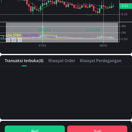
Vol({{baseAsset}}):
557.01K
Vol({{quoteAsset}})
122.241K
594.598K
546.509K
Transaksi terbuka
(0)
Riwayat Order
Riwayat Perdagangan
Beli
Jual