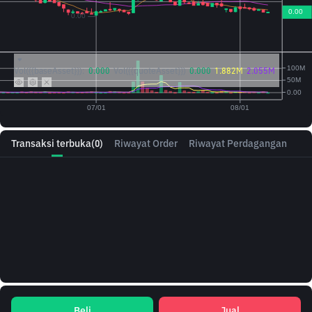
Vol({{baseAsset}}):
0.000
Vol({{quoteAsset}})
0.000
1.882M
2.055M
Transaksi terbuka
(0)
Riwayat Order
Riwayat Perdagangan
Beli
Jual