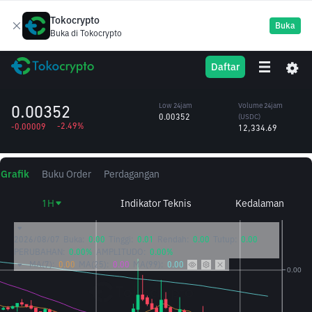
Tokocrypto
Buka
Buka di Tokocrypto
SKL
High 24jam
Volume 24jam
Daftar
SKALE Network
0.00363
(SKL)
/USDC
3.46M
0.00352
Low 24jam
Volume 24jam
0.00352
(USDC)
-2.49%
-0.00009
12,334.69
Grafik
Buku Order
Perdagangan
1H
Indikator Teknis
Kedalaman
2026/08/07
Buka:
0.00
Tinggi:
0.01
Rendah:
0.00
Tutup:
0.00
PERUBAHAN:
0.00%
AMPLITUDO:
0.00%
MA(7):
0.00
MA(25):
0.00
MA(99):
0.00