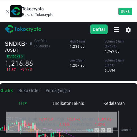
Tokocrypto
Buka
Buka di Tokocrypto
Fitur Withdrawal & Deposit pada token ini sementara belum tersedia
sampai pemberitahuan selanjutnya.
Daftar
SanDisk
SNDKB
High 24jam
Volume 24jam
(bStocks)
1,236.00
(SNDKB)
/USDT
4,949.05
bStocks
1,216.86
Low 24jam
Volume 24jam
1,207.30
(USDT)
-0.97%
-11.87
6.03M
Grafik
Buku Order
Perdagangan
1H
Indikator Teknis
Kedalaman
2026/08/08
Buka:
1219.00
Tinggi:
1221.48
Rendah:
1209.02
Tutup:
1216.86
PERUBAHAN:
-0.18%
AMPLITUDO:
1.02%
MA(7):
1281.41
MA(25):
1351.87
MA(99):
NaN