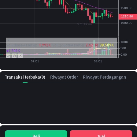
Vol({{baseAsset}}):
1.992K
Vol({{quoteAsset}})
2.421M
38.589K
44.741K
Transaksi terbuka
(0)
Riwayat Order
Riwayat Perdagangan
Beli
Jual