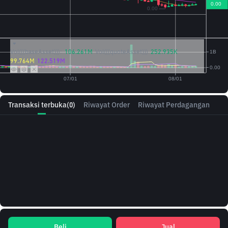
Vol({{baseAsset}}):
106.261M
Vol({{quoteAsset}})
252.935K
99.764M
122.519M
Transaksi terbuka
(0)
Riwayat Order
Riwayat Perdagangan
Beli
Jual