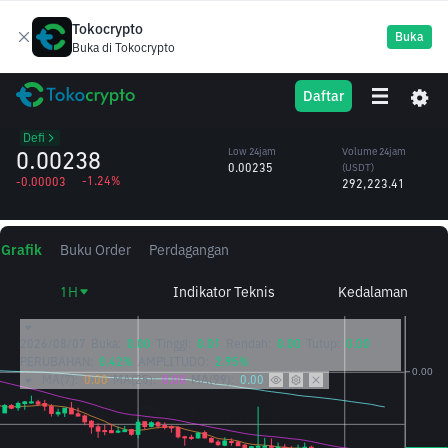
Tokocrypto
Buka
Buka di Tokocrypto
SOLV
High 24jam
Volume 24jam
Daftar
Solv Protocol
0.00242
(SOLV)
/USDT
122.71M
Defi
0.00238
Low 24jam
Volume 24jam
0.00235
(USDT)
-1.24%
-0.00003
292,223.41
Grafik
Buku Order
Perdagangan
1H
Indikator Teknis
Kedalaman
2026/08/07
Buka:
0.00
Tinggi:
0.01
Rendah:
0.00
Tutup:
0.00
PERUBAHAN:
0.42%
AMPLITUDO:
2.95%
MA(7):
0.00
MA(25):
0.00
MA(99):
0.00