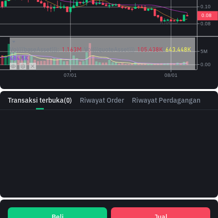
Vol({{baseAsset}}):
1.163M
Vol({{quoteAsset}})
105.438K
643.448K
484.5K
Transaksi terbuka
(0)
Riwayat Order
Riwayat Perdagangan
Beli
Jual