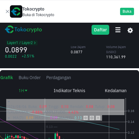
Tokocrypto
Buka
Buka di Tokocrypto
SOMI
High 24jam
Volume 24jam
Daftar
Somnia
0.0929
(SOMI)
/USDC
1.22M
Layer1 / Layer2
0.0899
Low 24jam
Volume 24jam
0.0877
(USDC)
+2.51%
0.0022
110,361.99
Grafik
Buku Order
Perdagangan
1H
Indikator Teknis
Kedalaman
2026/08/06
Buka:
0.09
Tinggi:
0.10
Rendah:
0.08
Tutup:
0.08
PERUBAHAN:
-0.88%
AMPLITUDO:
4.42%
MA(7):
0.09
MA(25):
0.09
MA(99):
0.13