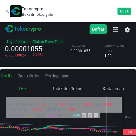
Tokocrypto
Buka
Buka di Tokocrypto
SUI
High 24jam
Volume 24jam
Daftar
Sui
0.00001081
(SUI)
/BTC
115,439.50
Layer1 / Layer2
᱾
Diskon Biaya Trading
0.00001055
Low 24jam
Volume 24jam
0.00001055
(BTC)
-2.22%
-0.00000024
1.23
Grafik
Buku Order
Perdagangan
1H
Indikator Teknis
Kedalaman
2026/08/06
Buka:
0.00
Tinggi:
0.01
Rendah:
0.00
Tutup:
0.00
PERUBAHAN:
-1.22%
AMPLITUDO:
1.50%
MA(7):
0.00
MA(25):
0.00
MA(99):
0.00