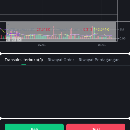
Vol({{baseAsset}}):
29.518K
Vol({{quoteAsset}})
0.313
143.041K
347.32K
Transaksi terbuka
(0)
Riwayat Order
Riwayat Perdagangan
Beli
Jual