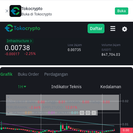
Tokocrypto
Buka
Buka di Tokocrypto
SXT
High 24jam
Volume 24jam
Daftar
Space and Time
0.00826
(SXT)
/USDT
108.96M
Infrastructure
0.00738
Low 24jam
Volume 24jam
0.00735
(USDT)
-2.25%
-0.00017
847,704.03
Grafik
Buku Order
Perdagangan
1H
Indikator Teknis
Kedalaman
2026/08/07
Buka:
0.00
Tinggi:
0.01
Rendah:
0.00
Tutup:
0.00
PERUBAHAN:
-2.64%
AMPLITUDO:
12.01%
MA(7):
0.01
MA(25):
0.01
MA(99):
0.01