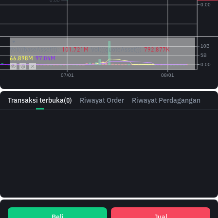
Vol({{baseAsset}}):
101.721M
Vol({{quoteAsset}})
792.877K
66.898M
97.04M
Transaksi terbuka
(0)
Riwayat Order
Riwayat Perdagangan
Beli
Jual