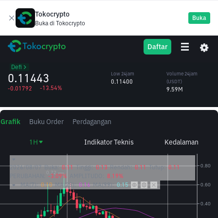
Tokocrypto
Buka
Buka di Tokocrypto
SYN
High 24jam
Volume 24jam
Daftar
Synapse
0.14159
(SYN)
/USDT
74.23M
Defi
0.11443
Low 24jam
Volume 24jam
0.11400
(USDT)
-13.54%
-0.01792
9.59M
Grafik
Buku Order
Perdagangan
1H
Indikator Teknis
Kedalaman
2026/08/07
Buka:
0.11
Tinggi:
0.13
Rendah:
0.11
Tutup:
0.11
PERUBAHAN:
-3.09%
AMPLITUDO:
8.19%
MA(7):
0.10
MA(25):
0.16
MA(99):
0.15