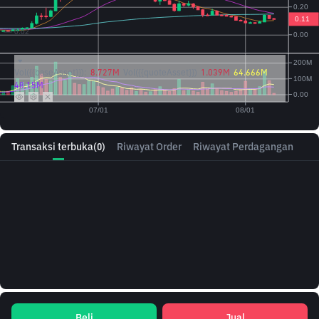
Vol({{baseAsset}}):
8.727M
Vol({{quoteAsset}})
1.039M
64.666M
48.15M
Transaksi terbuka
(0)
Riwayat Order
Riwayat Perdagangan
Beli
Jual