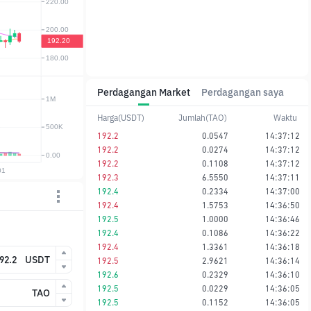
Perdagangan Market
Perdagangan saya
Harga(USDT)
Jumlah(TAO)
Waktu
192.2
0.0547
14:37:12
192.2
0.0274
14:37:12
192.2
0.1108
14:37:12
192.3
6.5550
14:37:11
192.4
0.2334
14:37:00
192.4
1.5753
14:36:50
192.5
1.0000
14:36:46
192.4
0.1086
14:36:22
192.4
1.3361
14:36:18
USDT
192.5
2.9621
14:36:14
192.6
0.2329
14:36:10
192.5
0.0229
14:36:05
TAO
192.5
0.1152
14:36:05