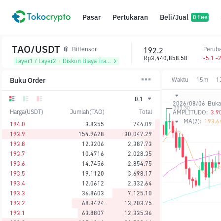
Pasar
Pertukaran
Beli/Jual
0 Fee
TAO/USDT
192.2
Perub
Bittensor
Rp3,440,858.58
-5.1 -
Layer1 / Layer2
᱾
Diskon Biaya Trading
Buku Order
Waktu
15m
1
0.1
2026/08/06
Buka
Harga(USDT)
Jumlah(TAO)
Total
AMPLITUDO:
3.9
MA(7):
193.6
194.0
3.8355
744.09
193.9
154.9628
30,047.29
193.8
12.3206
2,387.73
193.7
10.4716
2,028.35
193.6
14.7456
2,854.75
193.5
19.1120
3,698.17
193.4
12.0612
2,332.64
193.3
36.8603
7,125.10
193.2
68.3424
13,203.75
193.1
63.8807
12,335.36