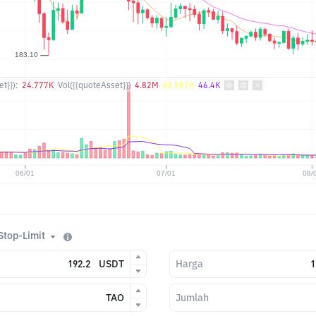
t}}):
24.777K
Vol({{quoteAsset}})
4.82M
40.581K
46.4K
Stop-Limit
USDT
Harga
TAO
Jumlah