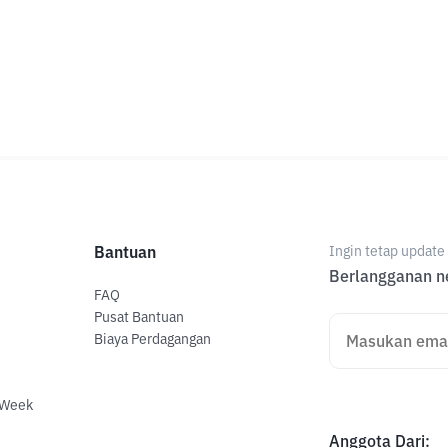
Bantuan
Ingin tetap updat
Berlangganan ne
FAQ
Pusat Bantuan
Biaya Perdagangan
 Week
Anggota Dari
: