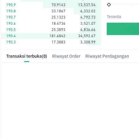
190.9
70.9143
13,537.54
190.8
33.1867
6,332.02
Tersedia
190.7
25.1323
4,792.73
190.6
18.4736
3,521.07
190.5
25.3893
4,836.66
190.4
181.6842
34,592.67
190.3
17.3883
3,308.99
Transaksi terbuka
(0)
Riwayat Order
Riwayat Perdagangan