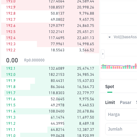
193.0
127.4064
24,589.44
192.9
108.8557
20,998.26
192.8
50.8137
9,796.88
192.7
49.0802
9,457.75
192.6
129.0797
24,860.75
192.5
132.2141
25,451.21
Vol({{baseAsse
192.4
117.4695
22,601.13
192.3
77.9961
14,998.65
192.2
18.5563
3,566.52
0.00
Rp
0.000000
192.1
132.6089
25,474.17
192.0
182.2153
34,985.34
191.9
80.4431
15,437.03
Spot
191.8
86.3646
16,564.73
191.7
118.8303
22,779.77
191.6
52.0645
9,975.56
Limit
Pasar
191.5
49.2978
9,440.53
191.4
108.0400
20,678.86
Harga
191.3
61.1474
11,697.50
191.2
44.3995
8,489.18
Jumlah
191.1
64.8214
12,387.37
191.0
99.0628
18,920.99