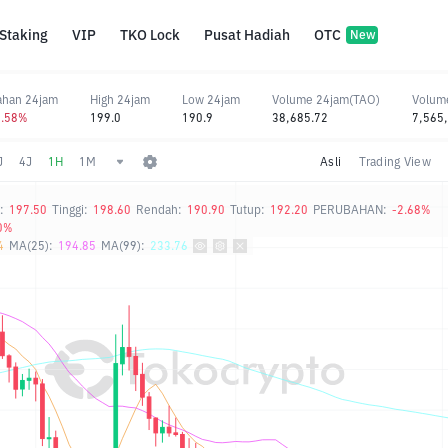
Staking
VIP
TKO Lock
Pusat Hadiah
OTC
New
ahan 24jam
High 24jam
Low 24jam
Volume 24jam(TAO)
Volum
2.58%
199.0
190.9
38,685.72
7,565
J
4J
1H
1M
Asli
Trading View
:
197.50
Tinggi:
198.60
Rendah:
190.90
Tutup:
192.20
PERUBAHAN:
-2.68%
0%
4
MA(25):
194.85
MA(99):
233.76