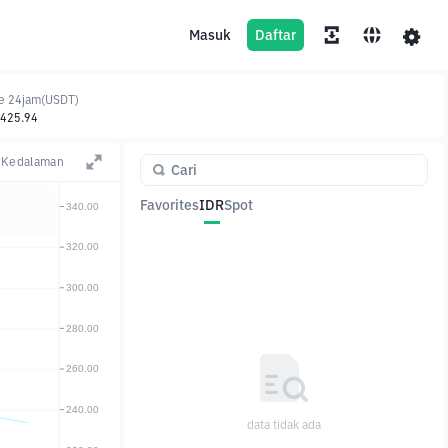
Masuk
Daftar
e 24jam(USDT)
,425.94
Kedalaman
Favorites
IDR
Spot
Pasangan
Harga
Ubah
data tidak ada