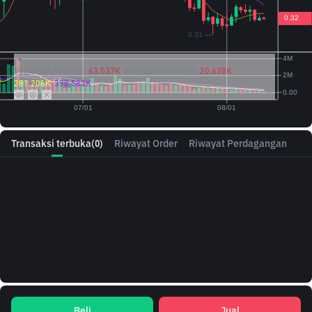
Vol({{baseAsset}}):
63.037K
Vol({{quoteAsset}})
20.638K
281.206K
398.583K
Transaksi terbuka
(0)
Riwayat Order
Riwayat Perdagangan
Beli
Jual