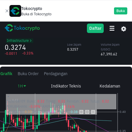
Tokocrypto
Buka
Buka di Tokocrypto
TIA
High 24jam
Volume 24jam
Daftar
Celestia
0.3316
(TIA)
/USDC
205,198.69
Infrastructure
0.3274
Low 24jam
Volume 24jam
0.3257
(USDC)
-0.33%
-0.0011
67,390.62
Grafik
Buku Order
Perdagangan
1H
Indikator Teknis
Kedalaman
2026/08/09
Buka:
0.32
Tinggi:
0.33
Rendah:
0.32
Tutup:
0.32
PERUBAHAN:
-0.09%
AMPLITUDO:
1.16%
MA(7):
0.33
MA(25):
0.34
MA(99):
0.38