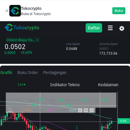
Tokocrypto
Buka
Buka di Tokocrypto
TKO
High 24jam
Volume 24jam
Daftar
Tokocrypto
0.0506
(TKO)
/USDT
3.48M
Diskon Biaya Trading
0.0502
Low 24jam
Volume 24jam
0.0488
(USDT)
+0.60%
0.0003
172,733.06
Grafik
Buku Order
Perdagangan
1H
Indikator Teknis
Kedalaman
2026/08/07
Buka:
0.04
Tinggi:
0.06
Rendah:
0.04
Tutup:
0.05
PERUBAHAN:
1.41%
AMPLITUDO:
2.02%
MA(7):
0.05
MA(25):
0.05
MA(99):
0.05