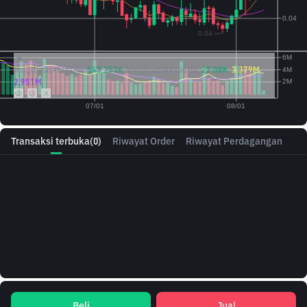
Vol({{baseAsset}}):
543.253K
Vol({{quoteAsset}})
27.08K
3.379M
2.951M
Transaksi terbuka
(0)
Riwayat Order
Riwayat Perdagangan
Beli
Jual