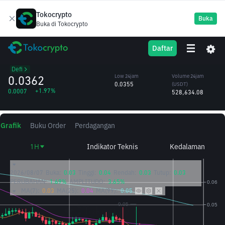
Tokocrypto
Buka
Buka di Tokocrypto
TREE
High 24jam
Volume 24jam
Daftar
Treehouse
0.0369
(TREE)
/USDT
14.58M
Defi
0.0362
Low 24jam
Volume 24jam
0.0355
(USDT)
+1.97%
0.0007
528,634.08
Grafik
Buku Order
Perdagangan
1H
Indikator Teknis
Kedalaman
2026/08/07
Buka:
0.03
Tinggi:
0.04
Rendah:
0.03
Tutup:
0.03
PERUBAHAN:
1.69%
AMPLITUDO:
3.65%
MA(7):
0.03
MA(25):
0.04
MA(99):
0.05