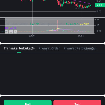
Vol({{baseAsset}}):
14.47M
Vol({{quoteAsset}})
524.728K
9.258M
10.566M
Transaksi terbuka
(0)
Riwayat Order
Riwayat Perdagangan
Beli
Jual