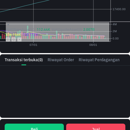
Vol({{baseAsset}}):
112.44K
Vol({{quoteAsset}})
2.007B
634.154K
730.172K
Transaksi terbuka
(0)
Riwayat Order
Riwayat Perdagangan
Beli
Jual