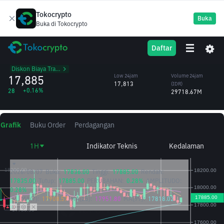
Tokocrypto
Buka
Buka di Tokocrypto
USDT
High 24jam
Volume 24jam
Daftar
TetherUS
17,899
(USDT)
/IDR
1.66M
Diskon Biaya Trading
17,885
Low 24jam
Volume 24jam
17,813
(IDR)
+0.16%
28
29718.67M
Grafik
Buku Order
Perdagangan
1H
Indikator Teknis
Kedalaman
2026/08/07
Buka:
17836.00
Tinggi:
17885.00
Rendah:
17835.00
Tutup:
17885.00
PERUBAHAN:
0.28%
AMPLITUDO:
0.28%
MA(7):
17908.57
MA(25):
17951.80
MA(99):
17818.02