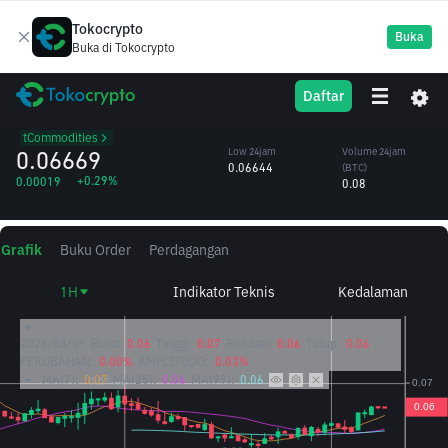
Tokocrypto
Buka
Buka di Tokocrypto
XAUT
High 24jam
Volume 24jam
Daftar
Tether Gold
0.06671
(XAUT)
/BTC
1.23
tCommodities
0.06669
Low 24jam
Volume 24jam
0.06644
(BTC)
+0.29%
0.00019
0.08
Grafik
Buku Order
Perdagangan
1H
Indikator Teknis
Kedalaman
2026/08/09
Buka:
0.06
Tinggi:
0.07
Rendah:
0.06
Tutup:
0.06
PERUBAHAN:
0.00%
AMPLITUDO:
0.03%
MA(7):
0.07
MA(25):
0.06
MA(99):
0.06