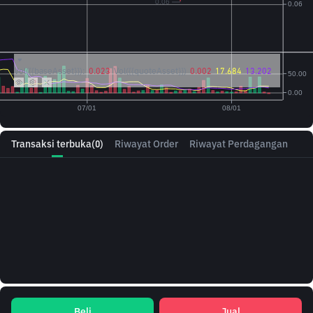
Vol({{baseAsset}}):
0.023
Vol({{quoteAsset}})
0.002
17.684
13.202
Transaksi terbuka
(0)
Riwayat Order
Riwayat Perdagangan
Beli
Jual