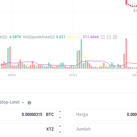
t}}):
6.587K
Vol({{quoteAsset}})
0.021
69.016K
211.404K
Stop-Limit
BTC
Harga
XTZ
Jumlah