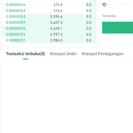
0.00000264
474.0
0.0
0.00000263
316.4
0.0
Tersedia
0.00000262
3,594.6
0.0
0.00000259
3,607.4
0.0
0.00000256
4,440.1
0.0
0.00000252
4,997.3
0.0
0.00000251
3,984.0
0.0
Transaksi terbuka
(0)
Riwayat Order
Riwayat Perdagangan