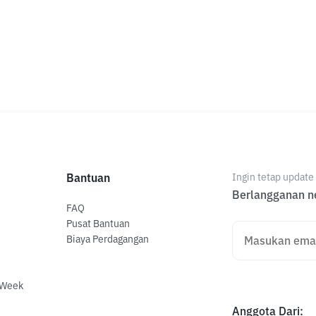
Bantuan
Ingin tetap updat
Berlangganan ne
FAQ
Pusat Bantuan
Biaya Perdagangan
 Week
Anggota Dari
: