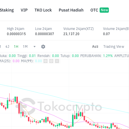
Staking
VIP
TKO Lock
Pusat Hadiah
OTC
New
High 24jam
Low 24jam
Volume 24jam(XTZ)
Volume 24jam(B
0.00000315
0.00000307
23,137.20
0.07
J
4J
1H
1M
Asli
Trading View
Buka:
0.00
Tinggi:
0.01
Rendah:
0.00
Tutup:
0.00
PERUBAHAN:
1.29%
AMPLITU
MA(25):
0.00
MA(99):
0.00