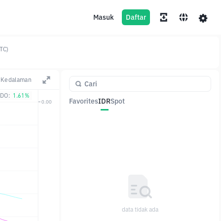
Masuk
Daftar
TC)
Kedalaman
DO:
1.61%
Favorites
IDR
Spot
Pasangan
Harga
Ubah
data tidak ada