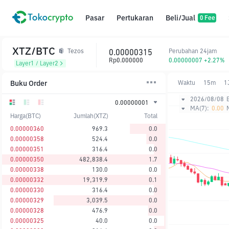
Pasar
Pertukaran
Beli/Jual
0 Fee
XTZ/BTC
0.00000315
Perubahan 24jam
Tezos
Rp0.000000
0.00000007 +2.27%
Layer1 / Layer2
Buku Order
Waktu
15m
1
2026/08/08
0.00000001
MA(7):
0.00
Harga(BTC)
Jumlah(XTZ)
Total
0.00000360
969.3
0.0
0.00000358
524.4
0.0
0.00000351
316.4
0.0
0.00000350
482,838.4
1.7
0.00000338
130.0
0.0
0.00000332
19,319.9
0.1
0.00000330
316.4
0.0
0.00000329
3,039.5
0.0
0.00000328
476.9
0.0
0.00000325
40.0
0.0