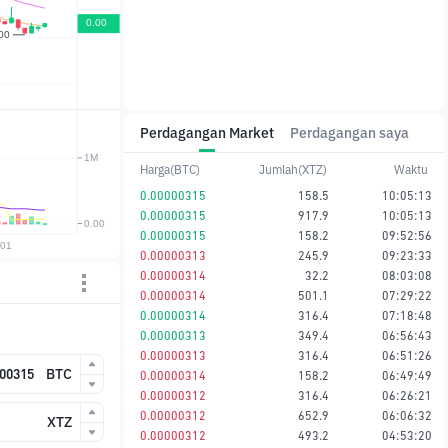
Perdagangan Market
Perdagangan saya
Harga(BTC)
Jumlah(XTZ)
Waktu
0.00000315
158.5
10:05:13
0.00000315
917.9
10:05:13
0.00000315
158.2
09:52:56
0.00000313
245.9
09:23:33
0.00000314
32.2
08:03:08
0.00000314
501.1
07:29:22
0.00000314
316.4
07:18:48
0.00000313
349.4
06:56:43
0.00000313
316.4
06:51:26
BTC
0.00000314
158.2
06:49:49
0.00000312
316.4
06:26:21
0.00000312
652.9
06:06:32
XTZ
0.00000312
493.2
04:53:20