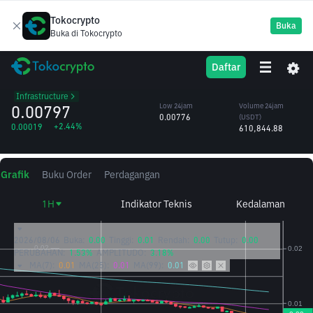
Tokocrypto
Buka
Buka di Tokocrypto
ZK
High 24jam
Volume 24jam
Daftar
zkSync
0.00802
(ZK)
/USDT
77.37M
Infrastructure
0.00797
Low 24jam
Volume 24jam
0.00776
(USDT)
+2.44%
0.00019
610,844.88
Grafik
Buku Order
Perdagangan
1H
Indikator Teknis
Kedalaman
2026/08/06
Buka:
0.00
Tinggi:
0.01
Rendah:
0.00
Tutup:
0.00
PERUBAHAN:
1.53%
AMPLITUDO:
3.18%
MA(7):
0.01
MA(25):
0.01
MA(99):
0.01