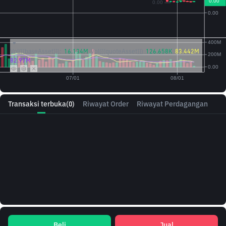
Vol({{baseAsset}}):
16.134M
Vol({{quoteAsset}})
126.658K
83.442M
82.97M
Transaksi terbuka
(0)
Riwayat Order
Riwayat Perdagangan
Beli
Jual