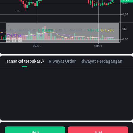
Vol({{baseAsset}}):
118.838K
Vol({{quoteAsset}})
9.845K
844.78K
974.925K
Transaksi terbuka
(0)
Riwayat Order
Riwayat Perdagangan
Beli
Jual