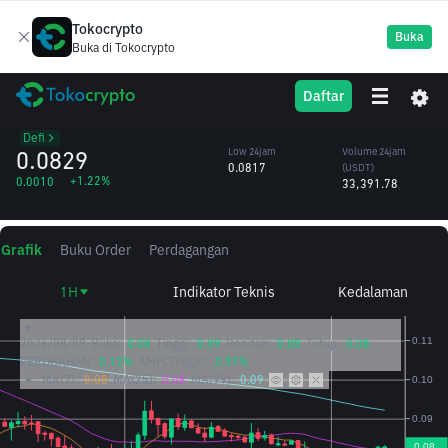
Tokocrypto
Buka
Buka di Tokocrypto
ZRX
High 24jam
Volume 24jam
Daftar
0x
0.0833
(ZRX)
/USDT
404,059.00
Defi
0.0829
Low 24jam
Volume 24jam
0.0817
(USDT)
+1.22%
0.0010
33,391.78
Grafik
Buku Order
Perdagangan
1H
Indikator Teknis
Kedalaman
2026/08/09
Buka:
0.08
Tinggi:
0.09
Rendah:
0.08
Tutup:
0.08
PERUBAHAN:
0.12%
AMPLITUDO:
0.97%
MA(7):
0.08
MA(25):
0.08
MA(99):
0.09