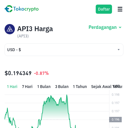
Daftar
API3 Harga
Perdagangan
(API3)
USD - $
USD - $
IDR - Rp
$0.194349
-0.87%
1 Hari
7 Hari
1 Bulan
3 Bulan
1 Tahun
Sejak Awal Tahun
USD