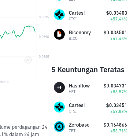
Cartesi
$0.03403
+57.44%
CTSI
Biconomy
$0.036501
+47.43%
BICO
5 Keuntungan Teratas
Hashflow
$0.034731
+86.57%
HFT
Cartesi
$0.03451
+59.83%
CTSI
Zerobase
$0.164866
Volume perdagangan 24
+58.71%
ZBT
1.1% dalam 24 jam