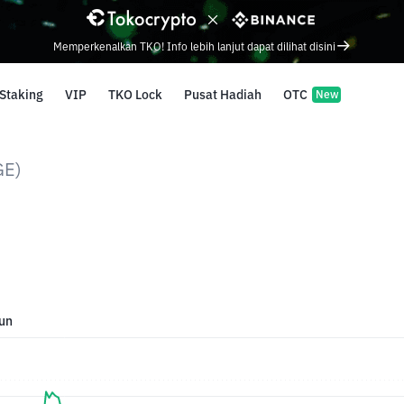
Memperkenalkan TKO! Info lebih lanjut dapat dilihat disini
Staking
VIP
TKO Lock
Pusat Hadiah
OTC
New
GE)
un