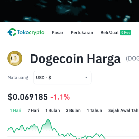
Pasar
Pertukaran
Beli/Jual
0 Fee
Dogecoin Harga
(DO
Mata uang
USD - $
USD - $
$0.069185
-1.1%
IDR - Rp
1 Hari
7 Hari
1 Bulan
3 Bulan
1 Tahun
Sejak Awal Tah