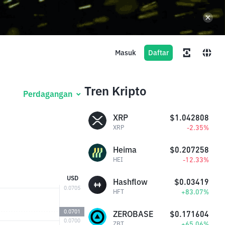
Masuk
Daftar
Tren Kripto
Perdagangan
XRP
$1.042808
-2.35%
XRP
Heima
$0.207258
-12.33%
HEI
USD
Hashflow
$0.03419
+83.07%
HFT
ZEROBASE
$0.171604
+65.06%
ZBT