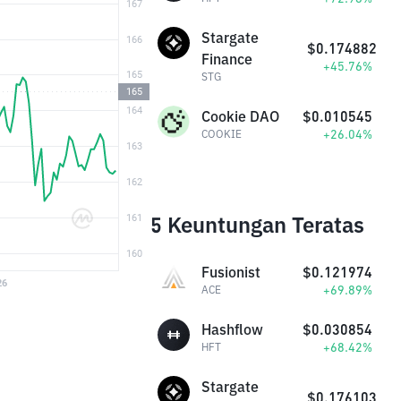
Stargate
$0.174882
Finance
+45.76%
STG
Cookie DAO
$0.010545
+26.04%
COOKIE
5 Keuntungan Teratas
Fusionist
$0.121974
+69.89%
ACE
Hashflow
$0.030854
+68.42%
HFT
Stargate
$0.176103