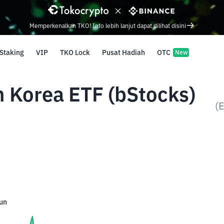
Memperkenalkan TKO! Info lebih lanjut dapat dilihat disini
Staking
VIP
TKO Lock
Pusat Hadiah
OTC
New
 Korea ETF (bStocks)
(
un