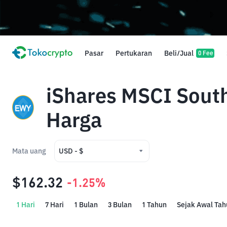
Pasar
Pertukaran
Beli/Jual
0 Fee
iShares MSCI South
Harga
Mata uang
USD - $
USD - $
$162.32
-1.25%
IDR - Rp
1 Hari
7 Hari
1 Bulan
3 Bulan
1 Tahun
Sejak Awal Tah