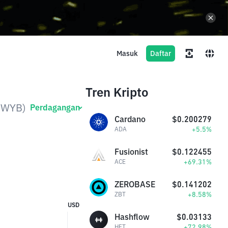
Masuk
Daftar
Tren Kripto
EWYB)
Perdagangan
Cardano
$0.200279
+5.5%
ADA
Fusionist
$0.122455
+69.31%
ACE
ZEROBASE
$0.141202
+8.58%
ZBT
USD
Hashflow
$0.03133
+72.98%
HFT