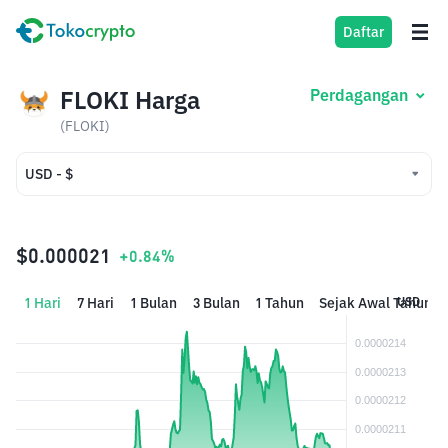
Daftar
FLOKI Harga
Perdagangan
(FLOKI)
USD - $
USD - $
IDR - Rp
$0.000021
+0.84%
1 Hari
7 Hari
1 Bulan
3 Bulan
1 Tahun
Sejak Awal Tahun
USD