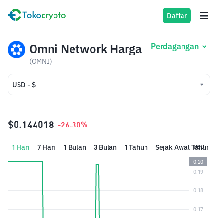
Daftar
Omni Network Harga
Perdagangan
(OMNI)
USD - $
USD - $
IDR - Rp
$0.144018
-26.30%
1 Hari
7 Hari
1 Bulan
3 Bulan
1 Tahun
Sejak Awal Tahun
USD