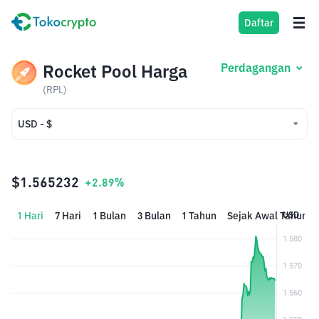
Daftar
Rocket Pool Harga
Perdagangan
(RPL)
USD - $
USD - $
IDR - Rp
$1.565232
+2.89%
1 Hari
7 Hari
1 Bulan
3 Bulan
1 Tahun
Sejak Awal Tahun
USD