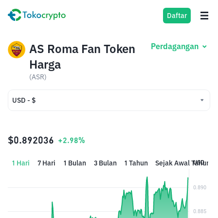
Daftar
AS Roma Fan Token
Perdagangan
Harga
(ASR)
USD - $
USD - $
IDR - Rp
$0.892036
+2.98%
1 Hari
7 Hari
1 Bulan
3 Bulan
1 Tahun
Sejak Awal Tahun
USD