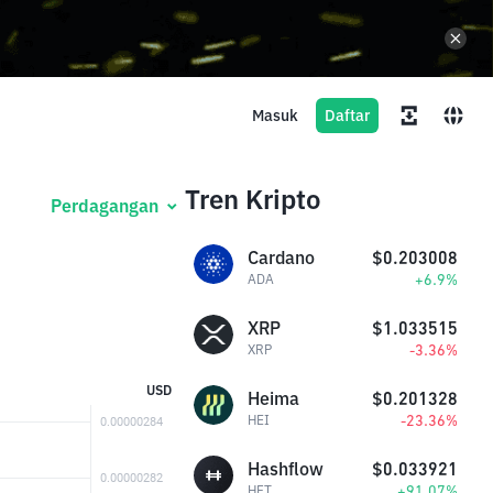
Masuk
Daftar
Tren Kripto
Perdagangan
Cardano
$0.203008
+6.9%
ADA
XRP
$1.033515
-3.36%
XRP
USD
Heima
$0.201328
-23.36%
HEI
Hashflow
$0.033921
+91.07%
HFT