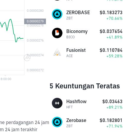
ZEROBASE
$0.183273
+70.66%
ZBT
Biconomy
$0.037654
+41.89%
BICO
Fusionist
$0.110784
+59.28%
ACE
5 Keuntungan Teratas
Hashflow
$0.03463
+89.21%
HFT
Zerobase
$0.182801
lume perdagangan 24 jam
+71.94%
ZBT
m 24 jam terakhir