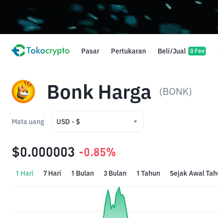
Pasar
Pertukaran
Beli/Jual
0 Fee
Bonk Harga
(BONK)
Mata uang
USD - $
USD - $
$0.000003
-0.85%
IDR - Rp
1 Hari
7 Hari
1 Bulan
3 Bulan
1 Tahun
Sejak Awal Tah