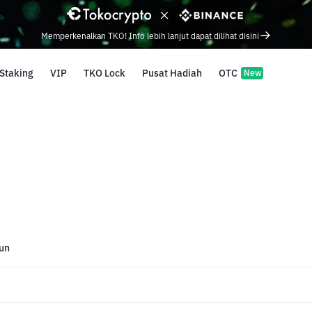
Memperkenalkan TKO! Info lebih lanjut dapat dilihat disini
Staking
VIP
TKO Lock
Pusat Hadiah
OTC
New
un