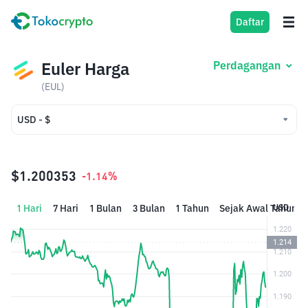
Daftar
Euler Harga
Perdagangan
(EUL)
USD - $
USD - $
IDR - Rp
$1.200353
-1.14%
1 Hari
7 Hari
1 Bulan
3 Bulan
1 Tahun
Sejak Awal Tahun
USD