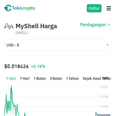
Daftar
MyShell Harga
Perdagangan
(SHELL)
USD - $
USD - $
IDR - Rp
$0.018426
+0.18%
1 Hari
7 Hari
1 Bulan
3 Bulan
1 Tahun
Sejak Awal Tahun
USD