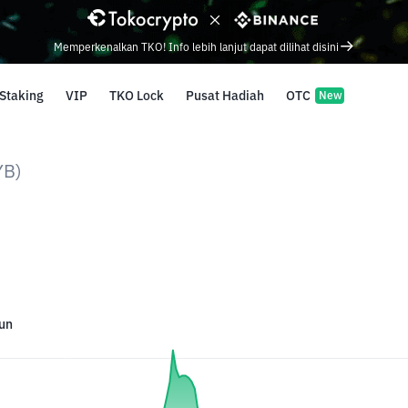
Memperkenalkan TKO! Info lebih lanjut dapat dilihat disini
Staking
VIP
TKO Lock
Pusat Hadiah
OTC
New
YB)
un