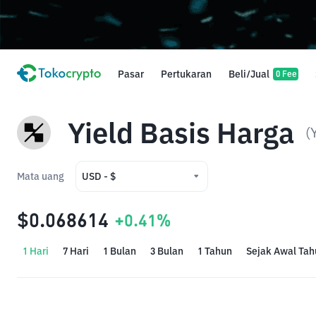
Pasar
Pertukaran
Beli/Jual
0 Fee
Yield Basis Harga
(
Mata uang
USD - $
USD - $
$0.068614
+0.41%
IDR - Rp
1 Hari
7 Hari
1 Bulan
3 Bulan
1 Tahun
Sejak Awal Tah