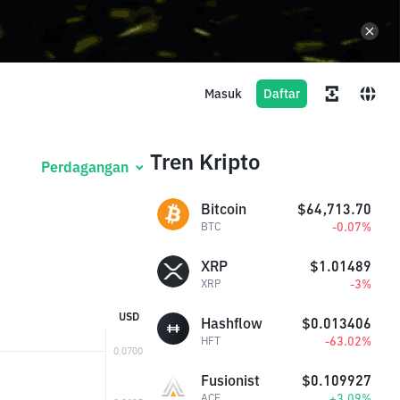
Masuk
Daftar
Tren Kripto
Perdagangan
Bitcoin
$64,713.70
-0.07%
BTC
XRP
$1.01489
-3%
XRP
USD
Hashflow
$0.013406
-63.02%
HFT
Fusionist
$0.109927
+3.09%
ACE