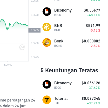
Biconomy
$0.05677
+48.11%
BICO
BNB
$591.99
-0.12%
BNB
Bonk
$0.000002
-12.52%
BONK
5 Keuntungan Teratas
Biconomy
$0.056128
+37.67%
BICO
Tutorial
$0.037345
olume perdagangan 24
+37.21%
TUT
1% dalam 24 jam