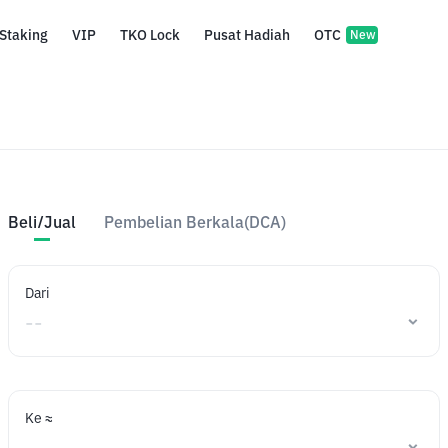
Staking
VIP
TKO Lock
Pusat Hadiah
OTC
New
Beli/Jual
Pembelian Berkala(DCA)
Dari
Ke ≈