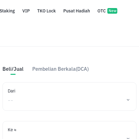
Staking
VIP
TKO Lock
Pusat Hadiah
OTC
New
Beli/Jual
Pembelian Berkala(DCA)
Dari
Ke ≈