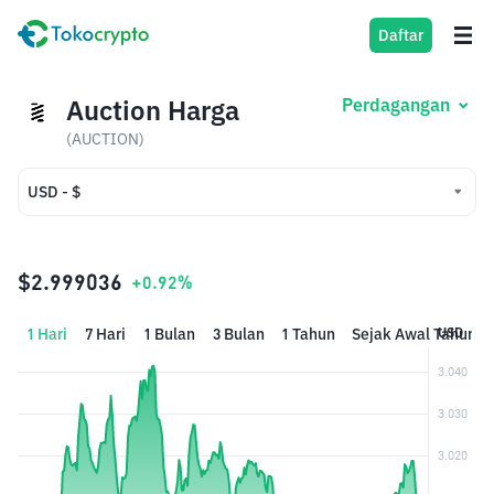
Daftar
Auction Harga
Perdagangan
(AUCTION)
USD - $
USD - $
IDR - Rp
$2.999036
+0.92%
1 Hari
7 Hari
1 Bulan
3 Bulan
1 Tahun
Sejak Awal Tahun
USD