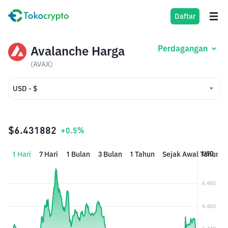
Daftar
Avalanche Harga
Perdagangan
(AVAX)
USD - $
USD - $
IDR - Rp
$6.431882
+0.5%
1 Hari
7 Hari
1 Bulan
3 Bulan
1 Tahun
Sejak Awal Tahun
USD