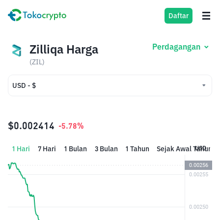
Daftar
Zilliqa Harga
Perdagangan
(ZIL)
USD - $
USD - $
IDR - Rp
$0.002414
-5.78%
1 Hari
7 Hari
1 Bulan
3 Bulan
1 Tahun
Sejak Awal Tahun
USD