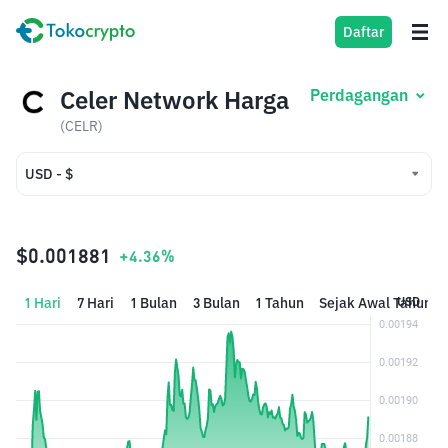
Daftar
Celer Network Harga
Perdagangan
(CELR)
USD - $
USD - $
IDR - Rp
$0.001881
+4.36%
1 Hari
7 Hari
1 Bulan
3 Bulan
1 Tahun
Sejak Awal Tahun
USD