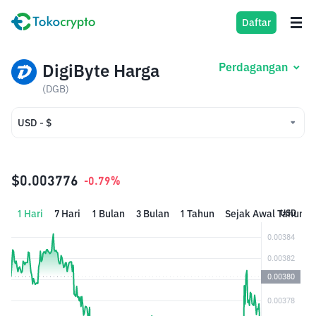
Daftar
DigiByte Harga
Perdagangan
(DGB)
USD - $
USD - $
IDR - Rp
$0.003776
-0.79%
1 Hari
7 Hari
1 Bulan
3 Bulan
1 Tahun
Sejak Awal Tahun
USD