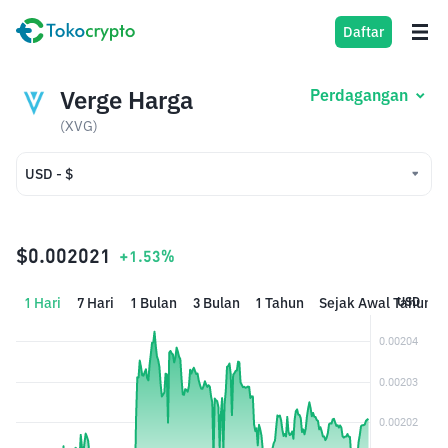
Daftar
Verge Harga
Perdagangan
(XVG)
USD - $
USD - $
IDR - Rp
$0.002021
+1.53%
1 Hari
7 Hari
1 Bulan
3 Bulan
1 Tahun
Sejak Awal Tahun
USD