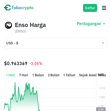
Daftar
Enso Harga
Perdagangan
(ENSO)
USD - $
USD - $
IDR - Rp
$0.963369
-3.05%
1 Hari
7 Hari
1 Bulan
3 Bulan
1 Tahun
Sejak Awal Tahun
USD