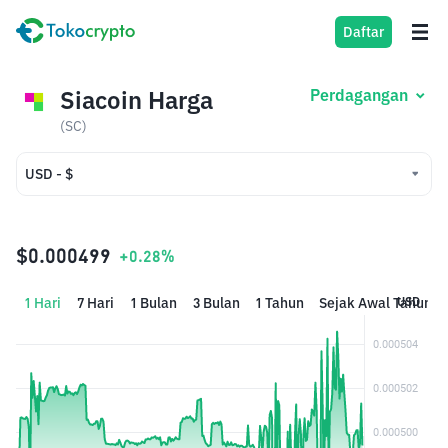
Daftar
Siacoin Harga
Perdagangan
(SC)
USD - $
USD - $
IDR - Rp
$0.000499
+0.28%
1 Hari
7 Hari
1 Bulan
3 Bulan
1 Tahun
Sejak Awal Tahun
USD