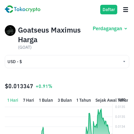
Daftar
Goatseus Maximus
Perdagangan
Harga
(GOAT)
USD - $
USD - $
IDR - Rp
$0.013347
+0.91%
1 Hari
7 Hari
1 Bulan
3 Bulan
1 Tahun
Sejak Awal Tahun
USD