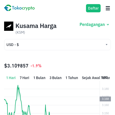
Daftar
Kusama Harga
Perdagangan
(KSM)
USD - $
USD - $
IDR - Rp
$3.109857
-1.9%
1 Hari
7 Hari
1 Bulan
3 Bulan
1 Tahun
Sejak Awal Tahun
USD