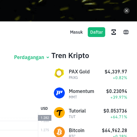
Masuk
Daftar
Tren Kripto
Perdagangan
PAX Gold
$4,339.97
+0.82%
PAXG
Momentum
$0.23094
+39.97%
MMT
USD
Tutorial
$0.053736
+64.71%
TUT
Bitcoin
$64,962.28
+0.28%
BTC