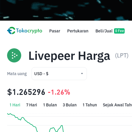
Pasar
Pertukaran
Beli/Jual
0 Fee
Livepeer Harga
(LPT)
Mata uang
USD - $
USD - $
$1.265296
-1.26%
IDR - Rp
1 Hari
7 Hari
1 Bulan
3 Bulan
1 Tahun
Sejak Awal Tah