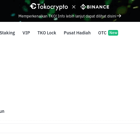
Memperkenalkan TKO! Info lebih lanjut dapat dilihat disini
Staking
VIP
TKO Lock
Pusat Hadiah
OTC
New
un