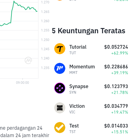
5 Keuntungan Teratas
Tutorial
$0.052724
+62.99%
TUT
Momentum
$0.228686
+39.19%
MMT
Synapse
$0.123793
+21.78%
SYN
Viction
$0.034779
+19.47%
VIC
Test
$0.014033
lume perdagangan 24
+15.51%
TST
dalam 24 jam terakhir