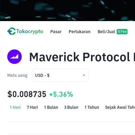
Pasar
Pertukaran
Beli/Jual
0 Fee
Maverick Protocol
Mata uang
USD - $
USD - $
$0.008735
+5.36%
IDR - Rp
1 Hari
7 Hari
1 Bulan
3 Bulan
1 Tahun
Sejak Awal Tah