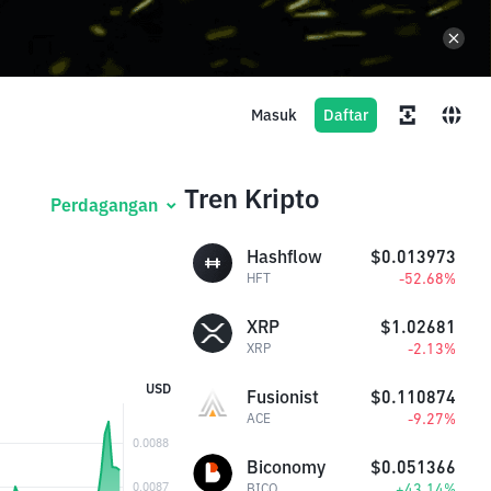
Masuk
Daftar
Tren Kripto
Perdagangan
Hashflow
$0.013973
-52.68%
HFT
XRP
$1.02681
-2.13%
XRP
USD
Fusionist
$0.110874
-9.27%
ACE
Biconomy
$0.051366
+43.14%
BICO