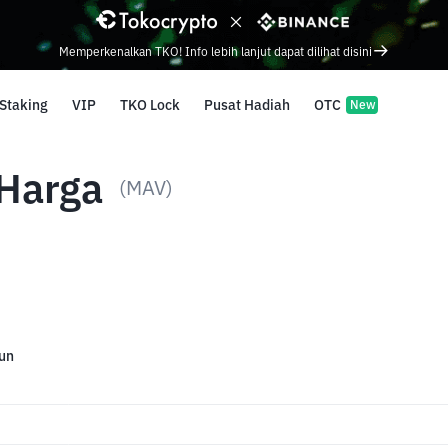
Memperkenalkan TKO! Info lebih lanjut dapat dilihat disini
Staking
VIP
TKO Lock
Pusat Hadiah
OTC
New
 Harga
(MAV)
un