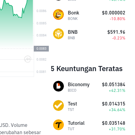
Bonk
$0.000002
-10.80%
BONK
BNB
$591.96
-0.23%
BNB
5 Keuntungan Teratas
Biconomy
$0.051384
+42.31%
BICO
Test
$0.014315
+34.64%
TST
Tutorial
$0.035148
M USD. Volume
+31.70%
TUT
 perubahan sebesar