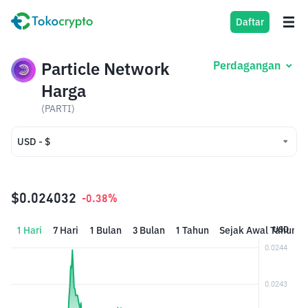
Daftar
Particle Network
Perdagangan
Harga
(PARTI)
USD - $
USD - $
IDR - Rp
$0.024032
-0.38%
1 Hari
7 Hari
1 Bulan
3 Bulan
1 Tahun
Sejak Awal Tahun
USD