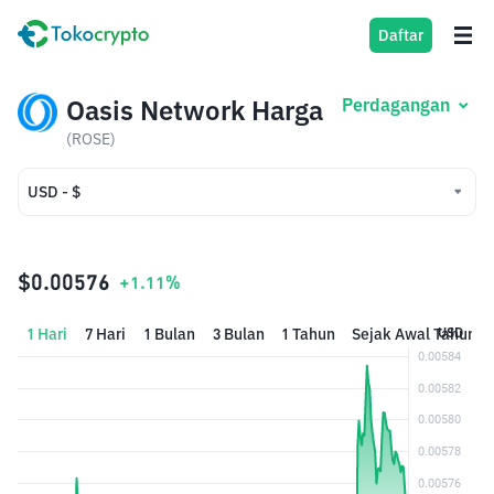
Daftar
Oasis Network Harga
Perdagangan
(ROSE)
USD - $
USD - $
IDR - Rp
$0.00576
+1.11%
1 Hari
7 Hari
1 Bulan
3 Bulan
1 Tahun
Sejak Awal Tahun
USD