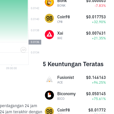
Bonk
$0.000003
-7.83%
BONK
Coin98
$0.017753
+32.90%
C98
Xai
$0.007631
+21.35%
XAI
5 Keuntungan Teratas
Fusionist
$0.146163
+94.25%
ACE
Biconomy
$0.050145
+75.61%
BICO
e perdagangan 24 jam
Coin98
$0.01772
24 jam terakhir dengan