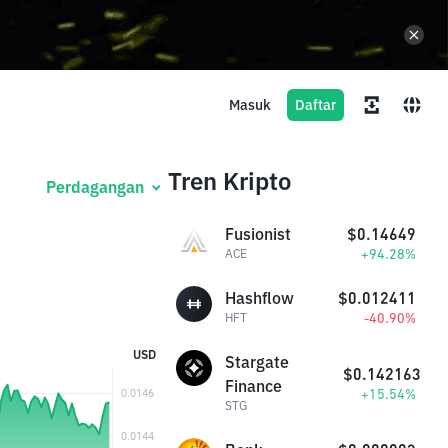
Masuk
Daftar
Tren Kripto
Perdagangan
Fusionist
$0.14649
+94.28%
ACE
Hashflow
$0.012411
-40.90%
HFT
USD
Stargate
$0.142163
Finance
+15.54%
STG