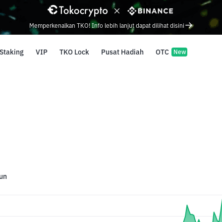
Memperkenalkan TKO! Info lebih lanjut dapat dilihat disini
Staking
VIP
TKO Lock
Pusat Hadiah
OTC
New
un