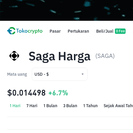
Pasar
Pertukaran
Beli/Jual
0 Fee
Saga Harga
(SAGA)
Mata uang
USD - $
USD - $
$0.014498
+6.7%
IDR - Rp
1 Hari
7 Hari
1 Bulan
3 Bulan
1 Tahun
Sejak Awal Tah