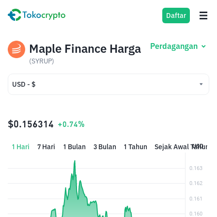
Daftar
Maple Finance Harga
Perdagangan
(SYRUP)
USD - $
USD - $
IDR - Rp
$0.156314
+0.74%
1 Hari
7 Hari
1 Bulan
3 Bulan
1 Tahun
Sejak Awal Tahun
USD