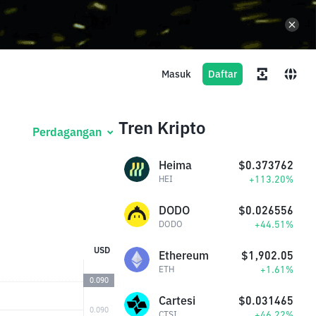
Masuk
Daftar
Tren Kripto
Perdagangan
Heima
$0.373762
+113.20%
HEI
DODO
$0.026556
+44.51%
DODO
USD
Ethereum
$1,902.05
+1.61%
ETH
Cartesi
$0.031465
+46.22%
CTSI