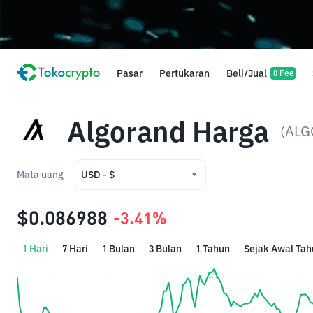
Pasar
Pertukaran
Beli/Jual
0 Fee
Algorand Harga
(ALG
Mata uang
USD - $
USD - $
$0.086988
-3.41%
IDR - Rp
1 Hari
7 Hari
1 Bulan
3 Bulan
1 Tahun
Sejak Awal Tah