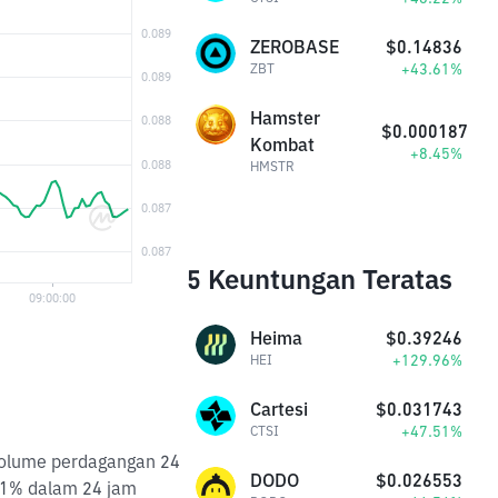
ZEROBASE
$0.14836
+43.61%
ZBT
Hamster
$0.000187
Kombat
+8.45%
HMSTR
5 Keuntungan Teratas
Heima
$0.39246
+129.96%
HEI
Cartesi
$0.031743
+47.51%
CTSI
 Volume perdagangan 24
DODO
$0.026553
41% dalam 24 jam