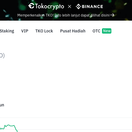
Memperkenalkan TKO! Info lebih lanjut dapat dilihat disini
Staking
VIP
TKO Lock
Pusat Hadiah
OTC
New
O)
un