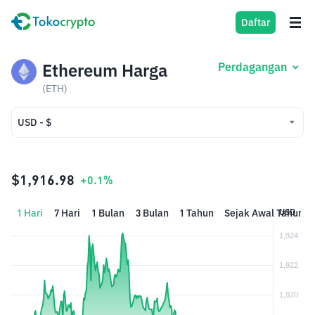
Daftar
Ethereum Harga
Perdagangan
(ETH)
USD - $
USD - $
IDR - Rp
$1,916.98
+0.1%
1 Hari
7 Hari
1 Bulan
3 Bulan
1 Tahun
Sejak Awal Tahun
USD